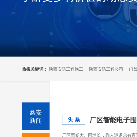
热搜关键词：
陕西安防工程施工
陕西安防工程公司
门
鑫安
厂区智能电子围
新闻
头 条
厂区面积大、围墙长，靠人巡逻总有盲