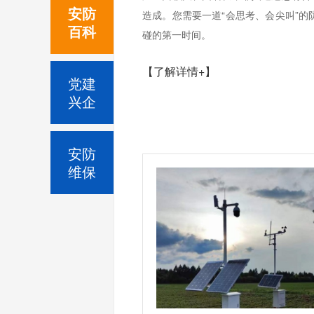
安防
造成。您需要一道“会思考、会尖叫”
百科
碰的第一时间。
【了解详情+】
党建
兴企
安防
维保