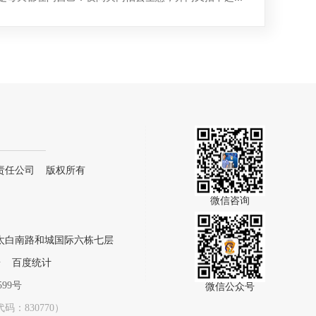
责任公司 版权所有
微信咨询
太白南路和城国际六栋七层
号
百度统计
599号
微信公众号
：830770）