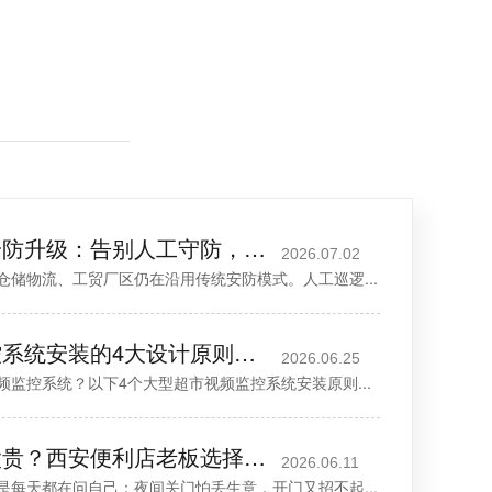
西安厂区信息化安防升级：告别人工守防，用数字化筑牢厂区安全屏障
2026.07.02
仓储物流、工贸厂区仍在沿用传统安防模式。人工巡逻...
大型超市视频监控系统安装的4大设计原则，速速查看！
2026.06.25
监控系统？以下4个大型超市视频监控系统安装原则...
守店太累、雇人太贵？西安便利店老板选择安装24小时云智售系统解决问题
2026.06.11
是每天都在问自己：夜间关门怕丢生意，开门又招不起...