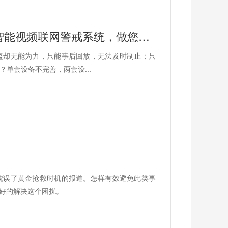
商铺安全防范系统服务解决方案：AI智能视频联网警戒系统，做您想不“盗”事
盗却无能为力，只能事后回放，无法及时制止；只
单套设备不完善，两套设...
耽误了黄金抢救时机的报道。怎样有效避免此类事
很好的解决这个困扰。