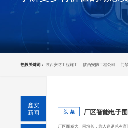
热搜关键词：
陕西安防工程施工
陕西安防工程公司
门
鑫安
厂区智能电子围
新闻
头 条
厂区面积大、围墙长，靠人巡逻总有盲