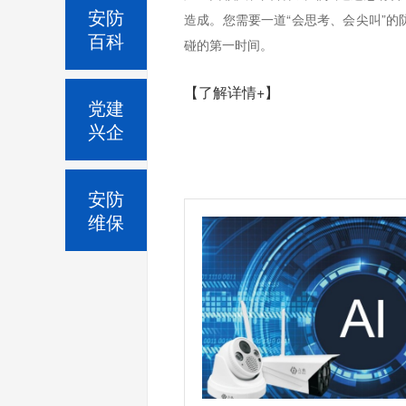
安防
造成。您需要一道“会思考、会尖叫”
百科
碰的第一时间。
【了解详情+】
党建
兴企
安防
维保