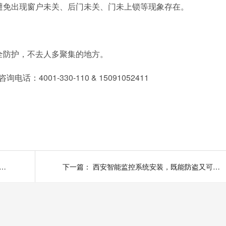
免出现窗户未关、后门未关、门未上锁等现象存在。
。
防护，不去人多聚集的地方。
01-330-110 & 15091052411
平米4S店监控防盗系统怎么设计？预算有限最好一套设备搞定
下一篇：
西安智能监控系统安装，既能防盗又可以实时监控