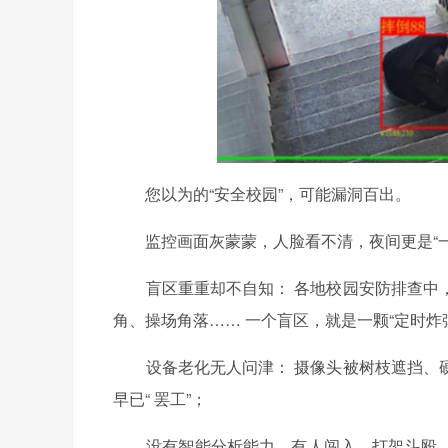
您以为的“安全校园”，可能漏洞百出。
监控画面灰蒙蒙，人脸看不清，夜间更是“一
盲区重重却不自知： 各地校园安防排查中，
角、操场角落…… 一个盲区，就是一颗“定时炸弹
设备老化无人问津： 摄像头被树枝遮挡、硬
早已“ 罢工”；
没有智能分析能力，有人闯入、打架斗殴、