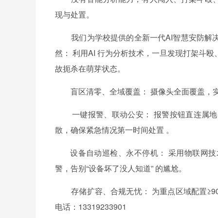
现与处置。
我们为学校提供的全新一代AI智慧安防解决
然： 利用AI 行为分析技术，一旦发现打架
故扼杀在萌芽状态。
盲区清零、全域覆盖： 摄像头全面覆盖，实
一键报警、联动公安： 报警按钮直连属地
散，确保紧急情况第一时间处置
。
设备自动巡检、永不停机： 采用物联网技
警，告别“设备坏了没人知道” 的尴尬。
存储扩容、合规无忧： 为重点区域配置≥9
电话：13319233901