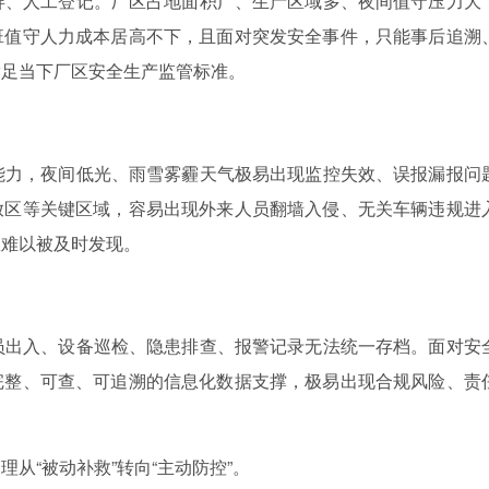
、人工登记。厂区占地面积广、生产区域多、夜间值守压力大
班值守人力成本居高不下，且面对突发安全事件，只能事后追溯
满足当下厂区安全生产监管标准。
力，夜间低光、雨雪雾霾天气极易出现监控失效、误报漏报问
放区等关键区域，容易出现外来人员翻墙入侵、无关车辆违规进
患难以被及时发现。
出入、设备巡检、隐患排查、报警记录无法统一存档。面对安
完整、可查、可追溯的信息化数据支撑，极易出现合规风险、责
“被动补救”转向“主动防控”。