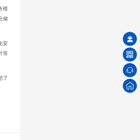
务模
仓储
化安
计等
想了